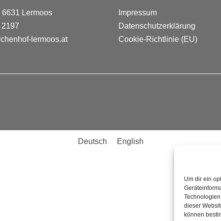
 | 6631 Lermoos
Impressum
 2197
Datenschutzerklärung
rchenhof-lermoos.at
Cookie-Richtlinie (EU)
Deutsch
English
Um dir ein op
Geräteinforma
Technologien 
dieser Websit
können besti