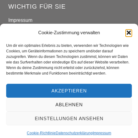
WICHTIG FÜR SIE
Impressum
Datenschutzerklärung
Cookie-Zustimmung verwalten
Cookie-Richtlinie (EU)
Um dir ein optimales Erlebnis zu bieten, verwenden wir Technologien wie
Cookies, um Geräteinformationen zu speichern und/oder darauf
SOCIAL MEDIA
zuzugreifen. Wenn du diesen Technologien zustimmst, können wir Daten
wie das Surfverhalten oder eindeutige IDs auf dieser Website verarbeiten.
Wenn du deine Zustimmung nicht erteilst oder zurückziehst, können
facebook
instagram
bestimmte Merkmale und Funktionen beeinträchtigt werden.
AKZEPTIEREN
ABLEHNEN
Copyright © 2023 Hotel Lärchenhof
Designed by
kreatur.work
EINSTELLUNGEN ANSEHEN
Cookie-Richtlinie
Datenschutzerklärung
Impressum
Deutsch